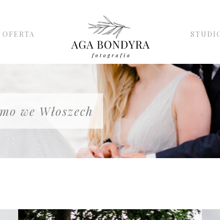
OFERTA
STUDI
omo we Włoszech