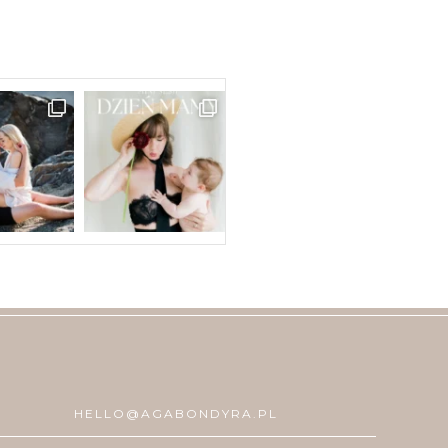
HELLO@AGABONDYRA.PL