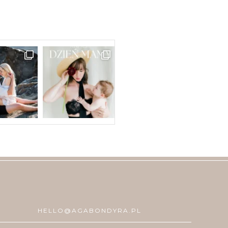
HELLO@AGABONDYRA.PL