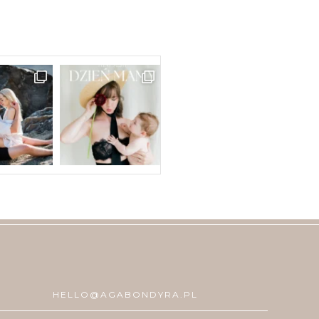
HELLO@AGABONDYRA.PL