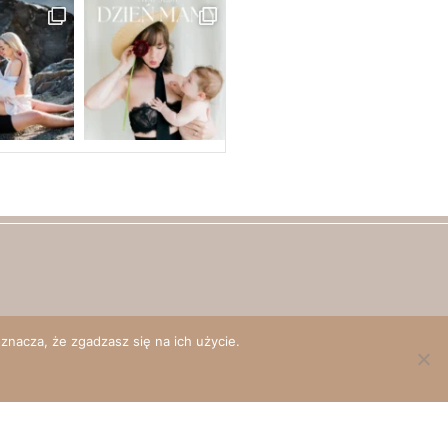
HELLO@AGABONDYRA.PL
znacza, że zgadzasz się na ich użycie.