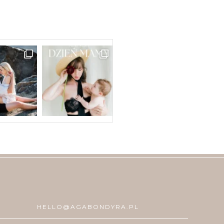
HELLO@AGABONDYRA.PL