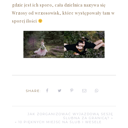
gdzie jest ich sporo, cała dzielnica nazywa się
Wrzosy od wrzosowisk, które występowały tam w
sporej ilości
SHARE:
JAK ZORGANIZOWAĆ WYJAZDOWĄ SESJĘ
ŚLUBNA ZA GRANICĄ? »
« 10 PIĘKNYCH MIEJSC NA ŚLUB I WESELE